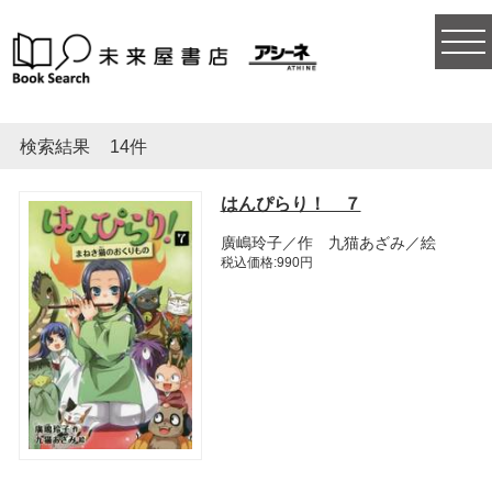
togg
navi
検索結果
14件
はんぴらり！ ７
廣嶋玲子／作 九猫あざみ／絵
税込価格:990円