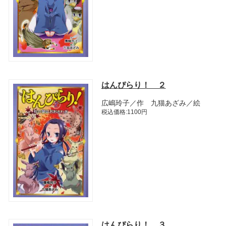
はんぴらり！ ２
広嶋玲子／作 九猫あざみ／絵
税込価格:1100円
はんぴらり！ ３