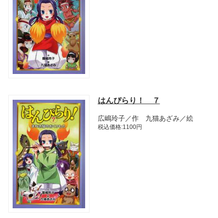
はんぴらり！ ７
広嶋玲子／作 九猫あざみ／絵
税込価格:1100円