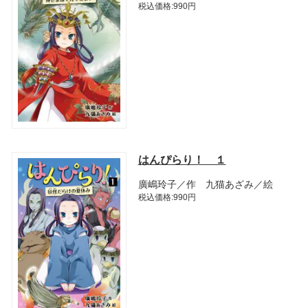
税込価格:990円
はんぴらり！ １
廣嶋玲子／作 九猫あざみ／絵
税込価格:990円