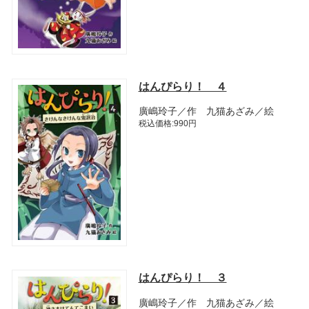
はんぴらり！ ４
廣嶋玲子／作 九猫あざみ／絵
税込価格:990円
はんぴらり！ ３
廣嶋玲子／作 九猫あざみ／絵