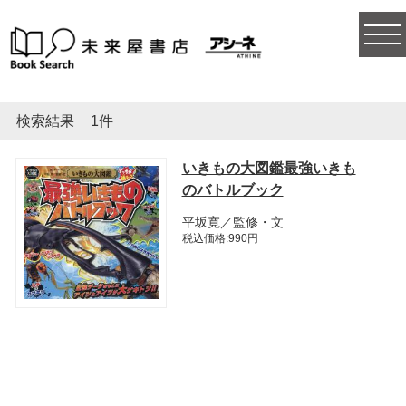
togg
navi
検索結果
1件
いきもの大図鑑最強いきも
のバトルブック
平坂寛／監修・文
税込価格:990円