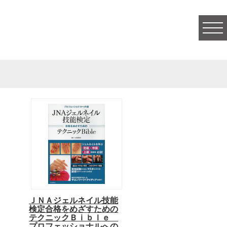
togg
navi
ＪＮＡジェルネイル技能
検定合格をめざすための
テクニックＢｉｂｌｅ
プロフェッショナルへの