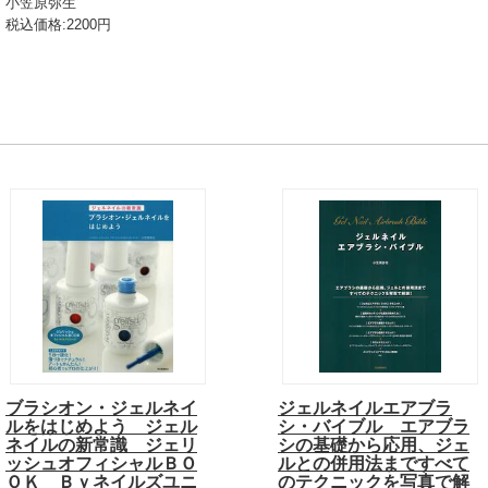
小笠原弥生
税込価格:2200円
ブラシオン・ジェルネイ
ジェルネイルエアブラ
ルをはじめよう ジェル
シ・バイブル エアブラ
ネイルの新常識 ジェリ
シの基礎から応用、ジェ
ッシュオフィシャルＢＯ
ルとの併用法まですべて
ＯＫ Ｂｙネイルズユニ
のテクニックを写真で解