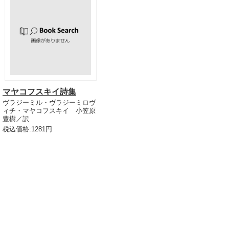
マヤコフスキイ詩集
ヴラジーミル・ヴラジーミロヴ
ィチ・マヤコフスキイ 小笠原
豊樹／訳
税込価格:1281円