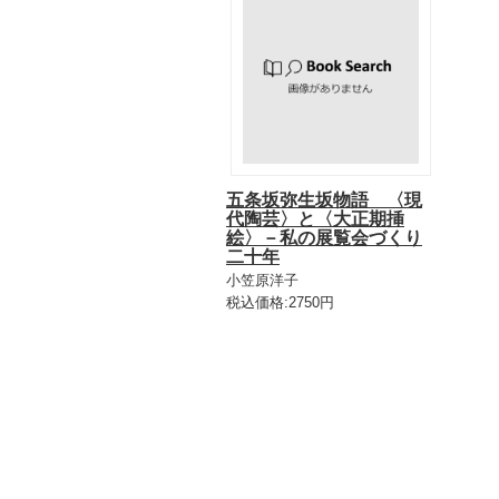
五条坂弥生坂物語 〈現
代陶芸〉と〈大正期挿
絵〉－私の展覧会づくり
二十年
小笠原洋子
税込価格:2750円