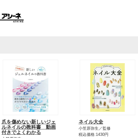
爪を傷めない新しいジェ
ネイル大全
ルネイルの教科書 動画
小笠原弥生／監修
付きでよくわかる
税込価格:1430円