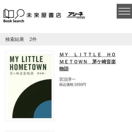
togg
navi
検索結果
2件
ＭＹ ＬＩＴＴＬＥ ＨＯ
ＭＥＴＯＷＮ 茅ケ崎音楽
物語
宮治淳一
税込価格:1650円