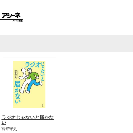
ラジオじゃないと届かな
い
宮嵜守史