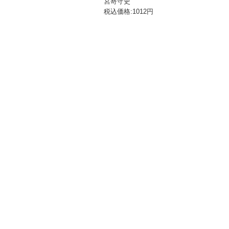
宮嵜守史
税込価格:1012円