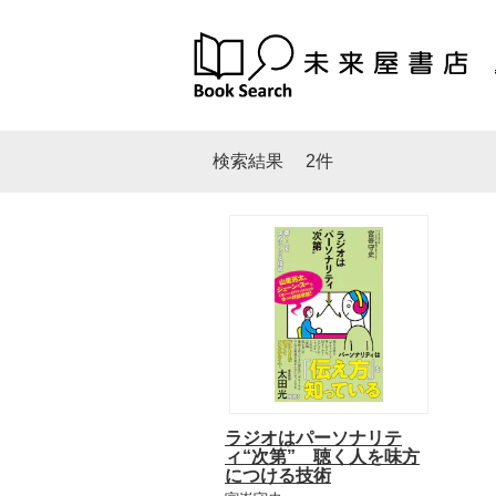
検索結果
2件
ラジオはパーソナリテ
ィ“次第” 聴く人を味方
につける技術