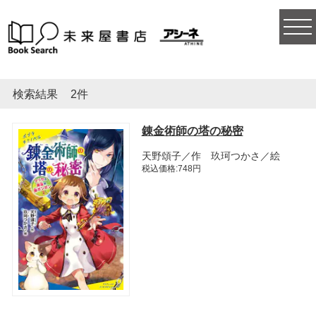
togg
navi
検索結果
2件
錬金術師の塔の秘密
天野頌子／作 玖珂つかさ／絵
税込価格:748円