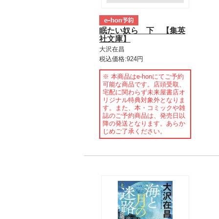
眠たい奴ら 下 【集英
社文庫】
大沢在昌
税込価格:924円
※ 本商品はe-honにてご予約
可能な商品です。店頭受取、
宅配に関わらず未来屋書店オ
リジナル特典対象外となりま
す。また、本・コミックや雑
誌のご予約商品は、発売日以
降の発送となります。あらか
じめご了承ください。