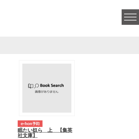
togg
navi
眠たい奴ら 上 【集英
社文庫】