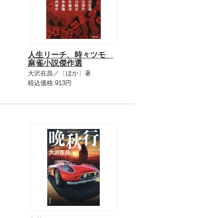
人生リーチ、時々ツモ
麻雀小説傑作選
大沢在昌／〔ほか〕著
税込価格:913円