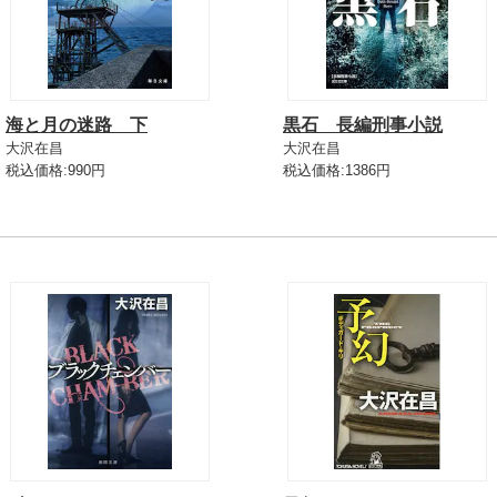
海と月の迷路 下
黒石 長編刑事小説
大沢在昌
大沢在昌
税込価格:990円
税込価格:1386円