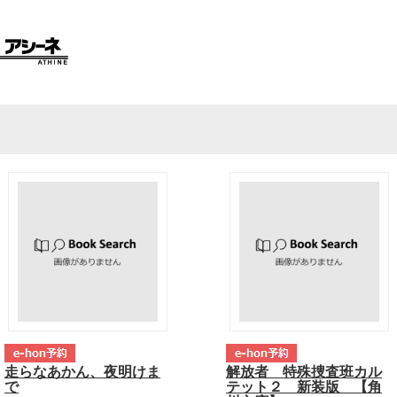
走らなあかん、夜明けま
解放者 特殊捜査班カル
で
テット２ 新装版 【角