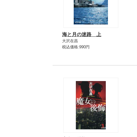
海と月の迷路 上
大沢在昌
税込価格:990円