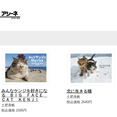
みんなケンジを好きにな
北に生きる猫
る ＢＩＧ ＦＡＣＥ
土肥美帆
ＣＡＴ ＫＥＮＪＩ
税込価格:2640円
土肥美帆
税込価格:1595円