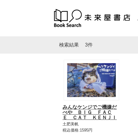
検索結果
3件
みんなケンジでご機嫌だ
べや ＢＩＧ ＦＡＣ
Ｅ ＣＡＴ ＫＥＮＪＩ
土肥美帆
税込価格:1595円