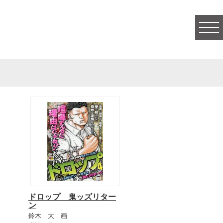
togg
navi
ドロップ 鬼ッズリター
ン
鈴木 大 画