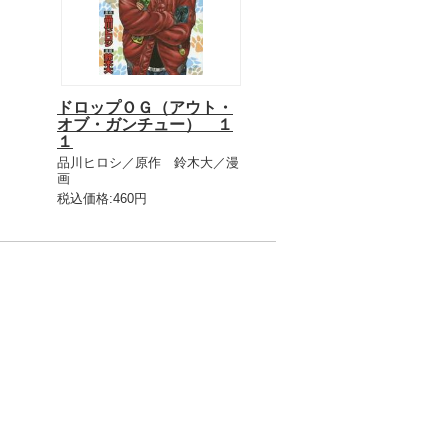
ドロップＯＧ（アウト・
オブ・ガンチュー） １
１
品川ヒロシ／原作 鈴木大／漫
画
税込価格:460円