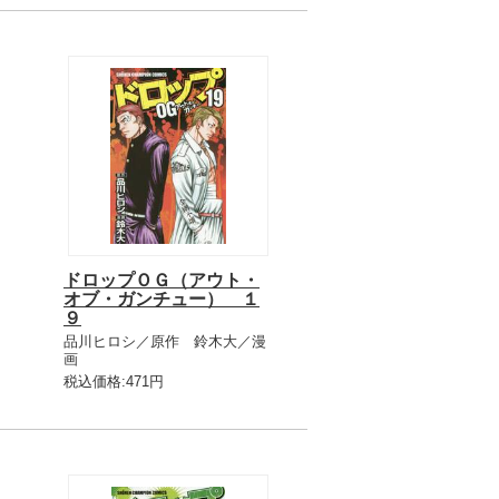
ドロップＯＧ（アウト・
オブ・ガンチュー） １
９
品川ヒロシ／原作 鈴木大／漫
画
税込価格:471円