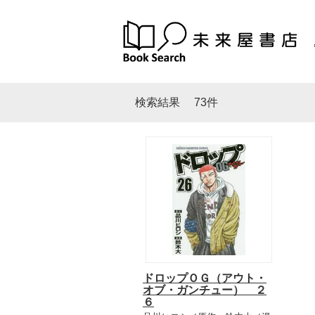
検索結果
73件
ドロップＯＧ（アウト・
オブ・ガンチュー） ２
６