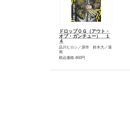
ドロップＯＧ（アウト・
オブ・ガンチュー） １
４
品川ヒロシ／原作 鈴木大／漫
画
税込価格:460円