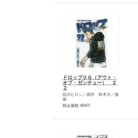
ドロップＯＧ（アウト・
オブ・ガンチュー） ２
２
品川ヒロシ／原作 鈴木大／漫
画
税込価格:484円