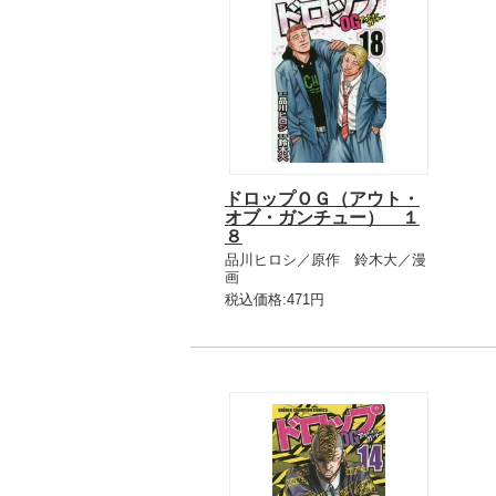
ドロップＯＧ（アウト・
オブ・ガンチュー） １
８
品川ヒロシ／原作 鈴木大／漫
画
税込価格:471円