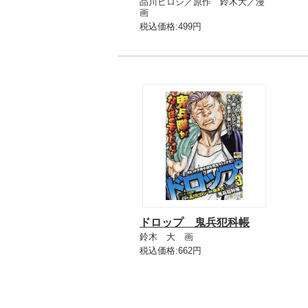
品川ヒロシ／原作 鈴木大／漫
画
税込価格:499円
ドロップ 鬼兵犯科帳
鈴木 大 画
税込価格:662円