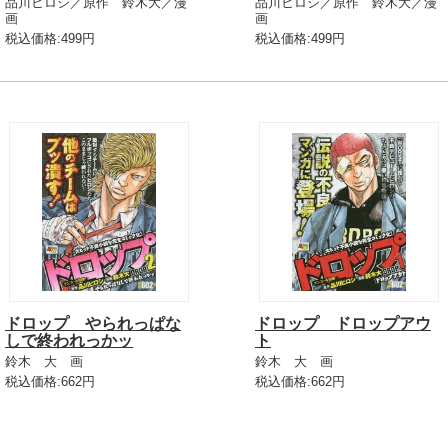
品川ヒロシ／原作 鈴木大／漫
品川ヒロシ／原作 鈴木大／漫
画
画
税込価格:499円
税込価格:499円
ドロップ やられっぱな
ドロップ ドロップアウ
しで終われっかッ
ト
鈴木 大 画
鈴木 大 画
税込価格:662円
税込価格:662円