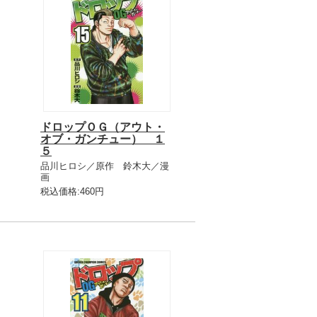
ドロップＯＧ（アウト・
オブ・ガンチュー） １
５
品川ヒロシ／原作 鈴木大／漫
画
税込価格:460円