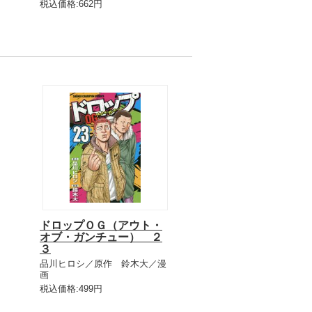
税込価格:662円
ドロップＯＧ（アウト・
オブ・ガンチュー） ２
３
品川ヒロシ／原作 鈴木大／漫
画
税込価格:499円