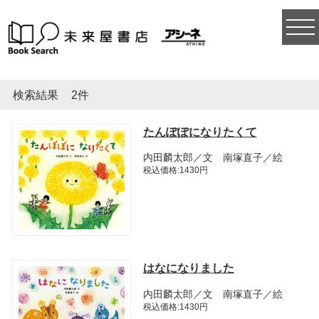
togg
navi
検索結果
2件
たんぽぽになりたくて
内田麟太郎／文 南塚直子／絵
税込価格:1430円
はなになりました
内田麟太郎／文 南塚直子／絵
税込価格:1430円