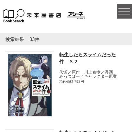
togg
navi
検索結果
33件
転生したらスライムだった
件 ３２
伏瀬／原作 川上泰樹／漫画
みっつばー／キャラクター原案
税込価格:792円