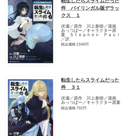
転生したらスライムだった
件 バイリンガル版デラッ
クス １
伏瀬／原作 川上泰樹／漫画
みっつばー／キャラクター原
案 Ｓｔｅｐｈｅｎ Ｐａｕｌ
／訳
税込価格:1540円
転生したらスライムだった
件 ３１
伏瀬／原作 川上泰樹／漫画
みっつばー／キャラクター原案
税込価格:792円