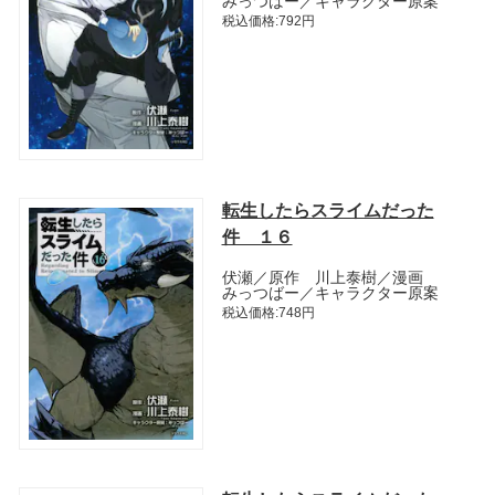
みっつばー／キャラクター原案
税込価格:792円
転生したらスライムだった
件 １６
伏瀬／原作 川上泰樹／漫画
みっつばー／キャラクター原案
税込価格:748円