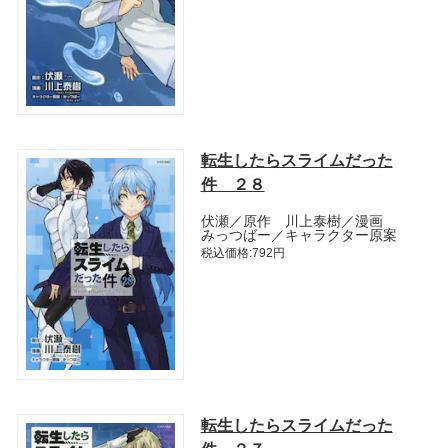
転生したらスライムだった
件 ２８
伏瀬／原作 川上泰樹／漫画
みっつばー／キャラクター原案
税込価格:792円
転生したらスライムだった