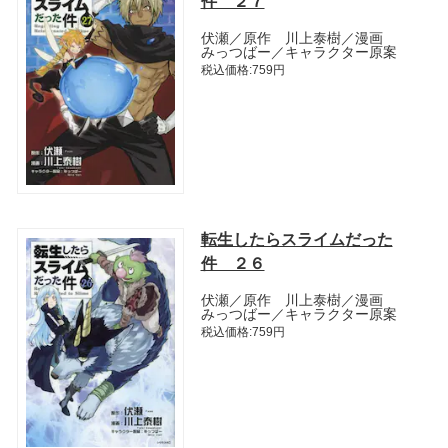
件 ２７
伏瀬／原作 川上泰樹／漫画
みっつばー／キャラクター原案
税込価格:759円
転生したらスライムだった
件 ２６
伏瀬／原作 川上泰樹／漫画
みっつばー／キャラクター原案
税込価格:759円