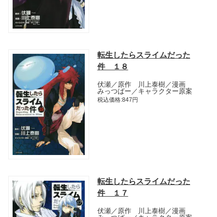
転生したらスライムだった
件 １８
伏瀬／原作 川上泰樹／漫画
みっつばー／キャラクター原案
税込価格:847円
転生したらスライムだった
件 １７
伏瀬／原作 川上泰樹／漫画