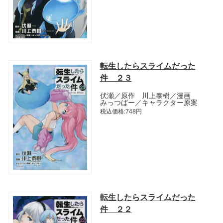
転生したらスライムだった
件 ２３
伏瀬／原作 川上泰樹／漫画
みっつばー／キャラクター原案
税込価格:748円
転生したらスライムだった
件 ２２