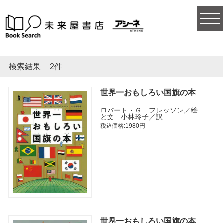
togg
navi
検索結果
2件
世界一おもしろい国旗の本
ロバート・Ｇ．フレッソン／絵
と文 小林玲子／訳
税込価格:1980円
世界一おもしろい国旗の本