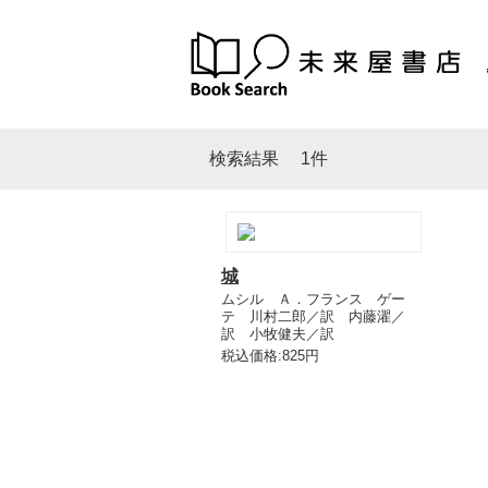
検索結果
1件
城
ムシル Ａ．フランス ゲー
テ 川村二郎／訳 内藤濯／
訳 小牧健夫／訳
税込価格:825円