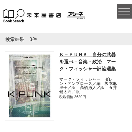
togg
navi
検索結果
3件
Ｋ－ＰＵＮＫ 自分の武器
を選べ－音楽・政治 マー
ク・フィッシャー評論選集
マーク・フィッシャー ダレ
ン・アンブローズ／編 坂本麻
里子／訳 高橋勇人／訳 五井
健太郎／訳
税込価格:3630円