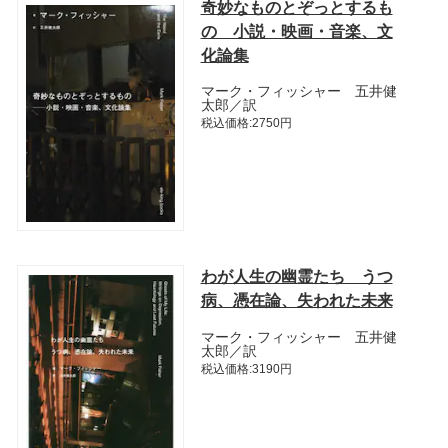
奇妙なものとぞっとするも
の 小説・映画・音楽、文
化論集
マーク・フィッシャー 五井健
太郎／訳
税込価格:2750円
わが人生の幽霊たち うつ
病、憑在論、失われた未来
マーク・フィッシャー 五井健
太郎／訳
税込価格:3190円