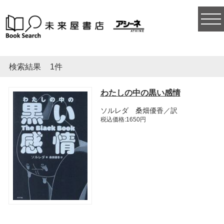
togg
navi
検索結果
1件
わたしの中の黒い感情
ソルレダ 桑畑優香／訳
税込価格:1650円