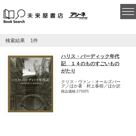
togg
navi
検索結果
1件
ハリス・バーディック年代
記 １４のものすごいもの
がたり
クリス・ヴァン・オールズバー
グ／ほか著 村上春樹／ほか訳
税込価格:2750円