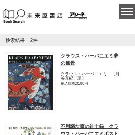
togg
navi
検索結果
2件
クラウス・ハーパニエミ夢
の風景
クラウス・ハーパニエミ 〔月
谷真紀／訳〕
税込価格:3190円
不思議な森の紳士録 クラ
ウス・ハーパニエミポスト