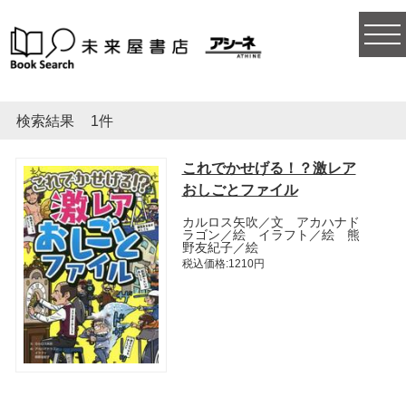
togg
navi
検索結果
1件
これでかせげる！？激レア
おしごとファイル
カルロス矢吹／文 アカハナド
ラゴン／絵 イラフト／絵 熊
野友紀子／絵
税込価格:1210円