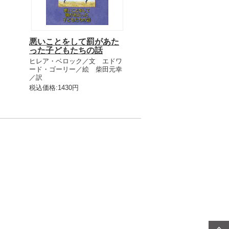
悪いことをして罰があた
った子どもたちの話
ヒレア・ベロック／文 エドワ
ード・ゴーリー／絵 柴田元幸
／訳
税込価格:1430円