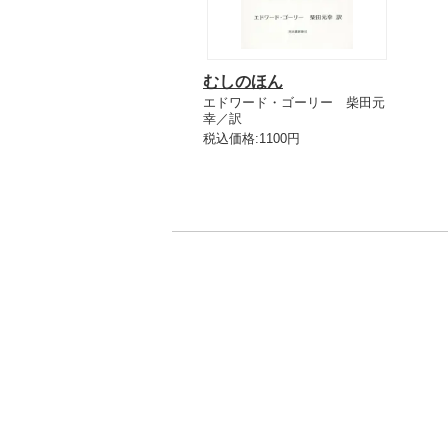
むしのほん
エドワード・ゴーリー 柴田元
幸／訳
税込価格:1100円