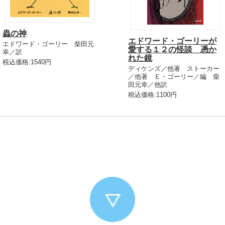
蟲の神
エドワード・ゴーリーが
エドワード・ゴーリー 柴田元
愛する１２の怪談 憑か
幸／訳
れた鏡
税込価格:1540円
ディケンズ／他著 ストーカー
／他著 Ｅ・ゴーリー／編 柴
田元幸／他訳
税込価格:1100円