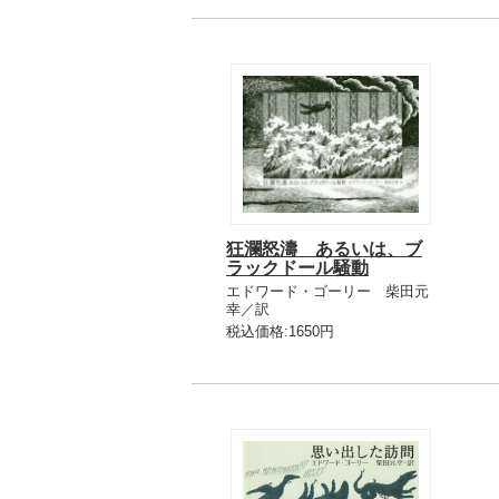
狂瀾怒濤 あるいは、ブ
ラックドール騒動
エドワード・ゴーリー 柴田元
幸／訳
税込価格:1650円