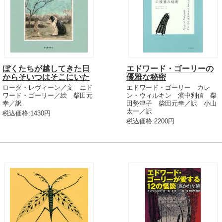
ぼくたちが越してきた日
エドワード・ゴーリーの
からそいつはそこにいた
優雅な秘密
ローダ・レヴィーン／文 エド
エドワード・ゴーリー カレ
ワード・ゴーリー／絵 柴田元
ン・ウィルキン 濱中利信 柴
幸／訳
田勢津子 柴田元幸／訳 小山
太一／訳
税込価格:1430円
税込価格:2200円