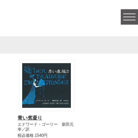
togg
navi
青い煮凝り
エドワード・ゴーリー 柴田元
幸／訳
税込価格:1540円