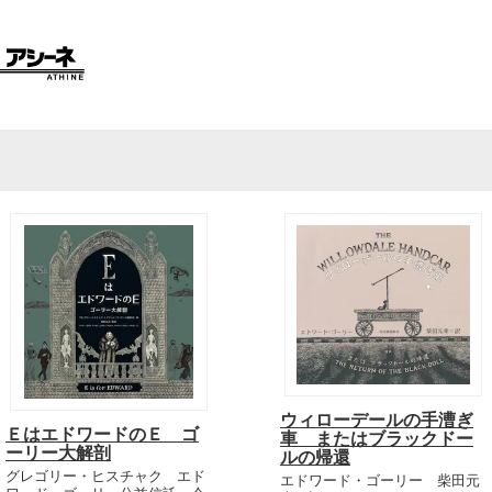
ウィローデールの手漕ぎ
ＥはエドワードのＥ ゴ
車 またはブラックドー
ーリー大解剖
ルの帰還
グレゴリー・ヒスチャク エド
エドワード・ゴーリー 柴田元