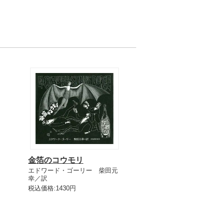
金箔のコウモリ
エドワード・ゴーリー 柴田元
幸／訳
税込価格:1430円