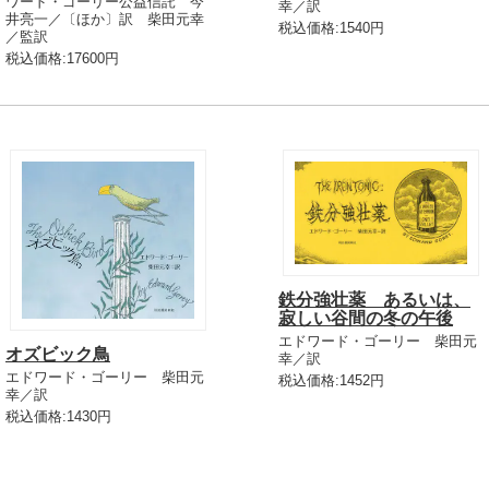
ワード・ゴーリー公益信託 今
幸／訳
井亮一／〔ほか〕訳 柴田元幸
税込価格:1540円
／監訳
税込価格:17600円
鉄分強壮薬 あるいは、
寂しい谷間の冬の午後
エドワード・ゴーリー 柴田元
オズビック鳥
幸／訳
エドワード・ゴーリー 柴田元
税込価格:1452円
幸／訳
税込価格:1430円