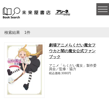
togg
navi
検索結果
1件
劇場アニメらくだい魔女フ
ウカと闇の魔女公式ファン
ブック
アニメ「らくだい魔女」製作委
員会／監修・協力
税込価格:3080円