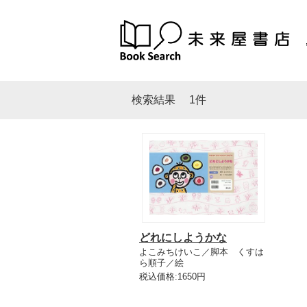
検索結果
1件
どれにしようかな
よこみちけいこ／脚本 くすは
ら順子／絵
税込価格:1650円