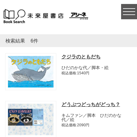
togg
navi
検索結果
6件
クジラのともだち
ひだのかな代／脚本・絵
税込価格:1540円
どうぶつどっちがどっち？
キムファン／脚本 ひだのかな
代／絵
税込価格:2090円