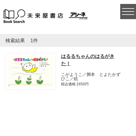
togg
navi
検索結果
1件
はるるちゃんのはるがき
た！
こがようこ／脚本 とよたかず
ひこ／絵
税込価格:1650円