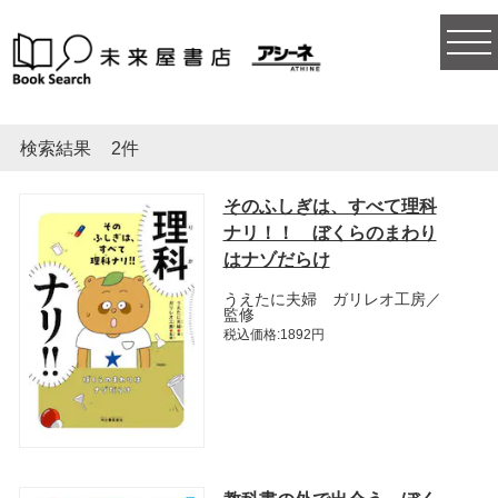
togg
navi
検索結果
2件
そのふしぎは、すべて理科
ナリ！！ ぼくらのまわり
はナゾだらけ
うえたに夫婦 ガリレオ工房／
監修
税込価格:1892円