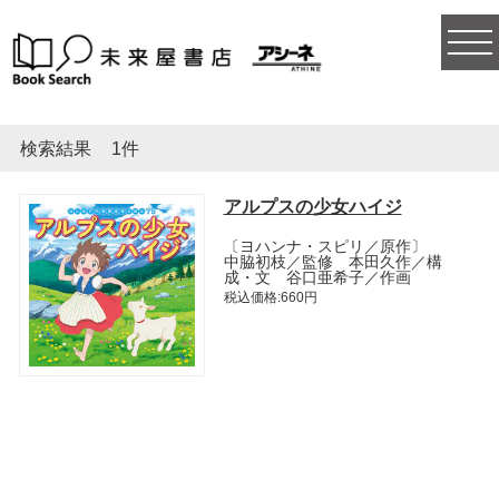
togg
navi
検索結果
1件
アルプスの少女ハイジ
〔ヨハンナ・スピリ／原作〕
中脇初枝／監修 本田久作／構
成・文 谷口亜希子／作画
税込価格:660円