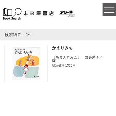
togg
navi
検索結果
1件
かえりみち
〔あまんきみこ〕 西巻茅子／
画
税込価格:1320円