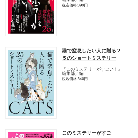
税込価格:899円
猫で窒息したい人に贈る２
５のショートミステリー
『このミステリーがすごい！』
編集部／編
税込価格:840円
このミステリーがすご