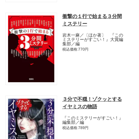
衝撃の１行で始まる３分間
ミステリー
岩木一麻／〔ほか著〕 『この
ミステリーがすごい！』大賞編
集部／編
税込価格:770円
３分で不穏！ゾクッとする
イヤミスの物語
『このミステリーがすごい！』
編集部／編
税込価格:789円