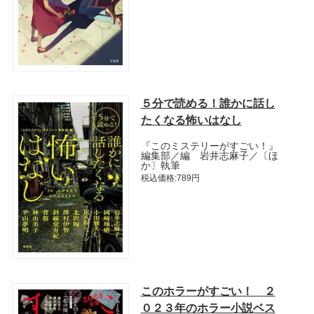
５分で読める！誰かに話し
たくなる怖いはなし
『このミステリーがすごい！』
編集部／編 岩井志麻子／〔ほ
か〕執筆
税込価格:789円
このホラーがすごい！ ２
０２３年のホラー小説ベス