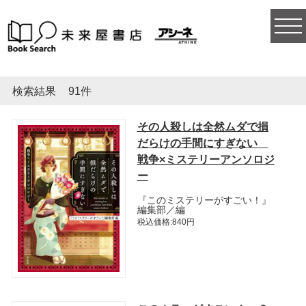
togg
navi
検索結果
91件
その人殺しは全然ムダで損
だらけの手間にすぎない
戦争×ミステリーアンソロジ
ー
『このミステリーがすごい！』
編集部／編
税込価格:840円