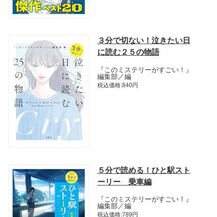
３分で切ない！泣きたい日
に読む２５の物語
『このミステリーがすごい！』
編集部／編
税込価格:840円
５分で読める！ひと駅スト
ーリー 乗車編
『このミステリーがすごい！』
編集部／編
税込価格:789円