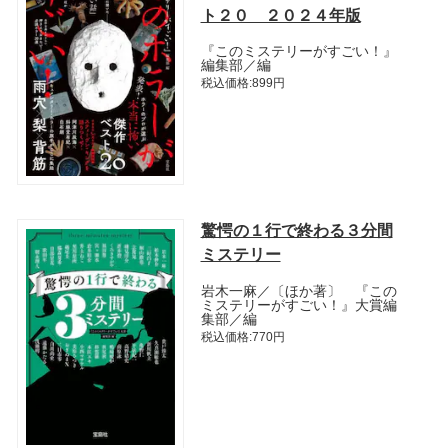
ト２０ ２０２４年版
『このミステリーがすごい！』
編集部／編
税込価格:899円
驚愕の１行で終わる３分間
ミステリー
岩木一麻／〔ほか著〕 『この
ミステリーがすごい！』大賞編
集部／編
税込価格:770円